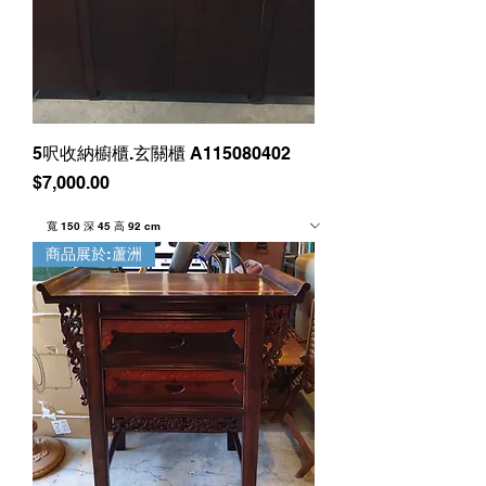
5呎收納櫥櫃.玄關櫃 A115080402
價格
$7,000.00
商品展於:蘆洲