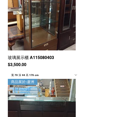
玻璃展示櫃 A115080403
價格
$3,500.00
商品展於:蘆洲