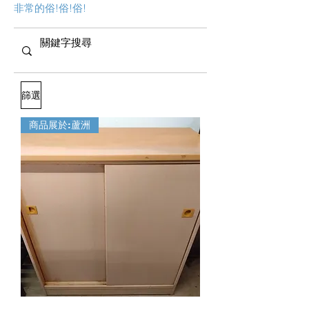
非常的俗!俗!俗!
篩選
商品展於:蘆洲