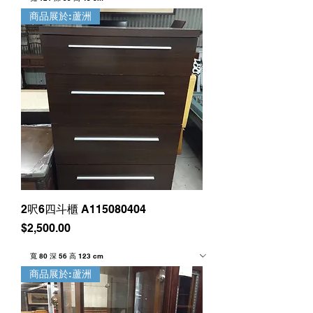
商品展於:蘆洲
2呎6四斗櫃 A115080404
價格
$2,500.00
商品展於:蘆洲