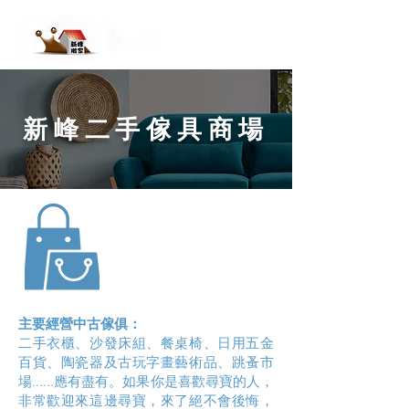
新峰二手傢具商場
主要經營中古傢俱：
二手衣櫃、沙發床組、餐桌椅、日用五金
百貨、陶瓷器及古玩字畫藝術品、跳蚤市
場......應有盡有。如果你是喜歡尋寶的人，
非常歡迎來這邊尋寶，來了絕不會後悔，