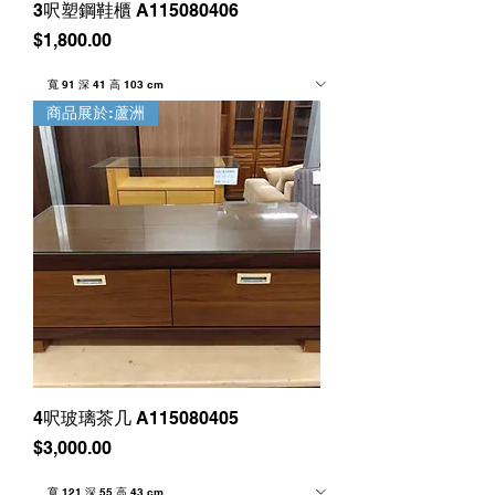
3呎塑鋼鞋櫃 A115080406
價格
$1,800.00
商品展於:蘆洲
4呎玻璃茶几 A115080405
價格
$3,000.00