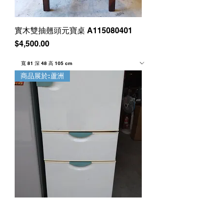
實木雙抽翹頭元寶桌 A115080401
價格
$4,500.00
商品展於:蘆洲
日立三門小冰箱230L A115073106