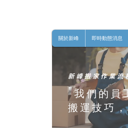
關於新峰
即時動態消息
新峰搬家作業流
"
我們的員
搬運技巧，