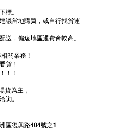
下標。
建議當地購買，或自行找貨運
配送，偏遠地區運費會較高。
等相關業務！
看貨！
！！！
現場貨為主，
洽詢。
區復興路404號之1