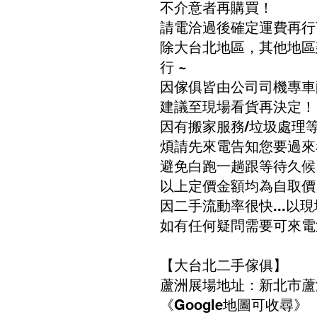
不介意者再購買！
請電洽過後確定運費再行
除大台北地區，其他地區
行 ~
因傢俱皆由公司司機專車
建議至現場看貨再決定！
因有搬家服務/垃圾處理
煩請先來電告知您要過來
避免白跑一趟跟等待久候
以上定價金額均為自取價
因二手流動率很快...以
如有任何疑問需要可來電
【大台北二手傢俱】
蘆洲展場地址：新北市蘆洲
《Google地圖可收尋》