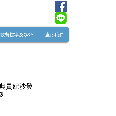
收費標準及Q&A
連絡我們
典貴妃沙發
3