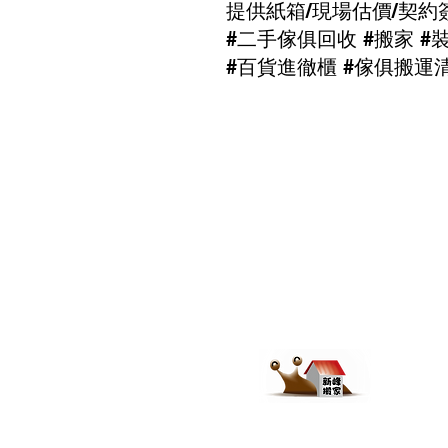
提供紙箱/現場估價/契約
#二手傢俱回收 #搬家 #
#百貨進徹櫃 #傢俱搬運
新峰優質
公司: 
門市: 新