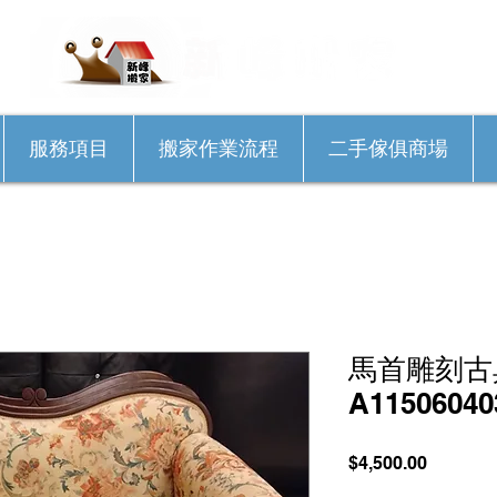
服務項目
搬家作業流程
二手傢俱商場
馬首雕刻古
A11506040
價
$4,500.00
格