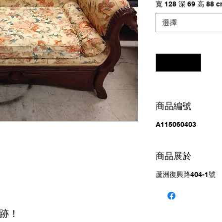
寬 128 深 69 高 88 
選擇
數量
*
商品編號
A115060403
商品展於
蘆洲復興路404-1號
跡！