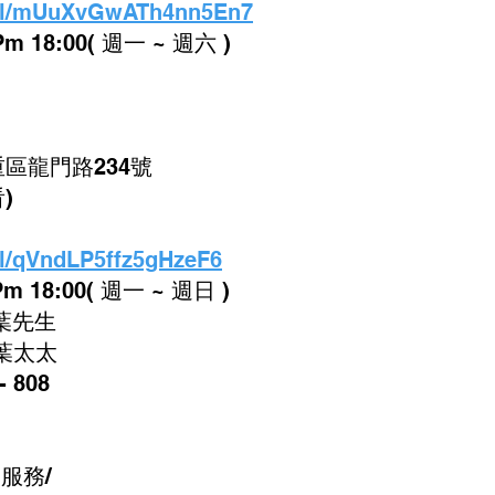
.gl/mUuXvGwATh4nn5En7
 18:00( 週一 ~ 週六 )
區龍門路234號
)
gl/qVndLP5ffz5gHzeF6
m 18:00( 週一 ~ 週日 )
9 葉先生
 葉太太
- 808
服務/