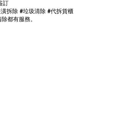
簽訂
裝潢拆除 #垃圾清除 #代拆貨櫃
清除都有服務。
搬家公司︱平價搬家 垃圾處理 公司搬遷 大台北二手傢俱 履約保證 統一編
新北市三重區龍門路234號1F
TEL: 02 29701511
Fax: 02 29748823 服
北市蘆洲區復興路404號之ㄧ1樓 TEL: 02 22880607