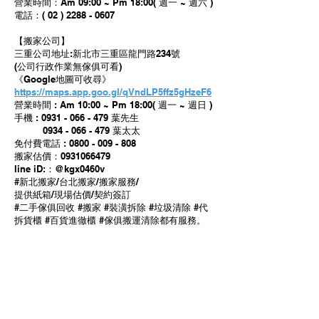
營業時間：Am 09:00 ~ Pm 18:00( 週一 ~ 週六 )
電話：( 02 ) 2288 - 0607
【搬家公司】
三重公司地址:新北市三重區龍門路234號
(公司行政作業無傢俱可看)
《Google地圖可收尋》
https://maps.app.goo.gl/qVndLP5ffz5gHzeF6
營業時間 : Am 10:00 ~ Pm 18:00( 週一 ~ 週日 )
手機 : 0931 - 066 - 479 葉先生
0934 - 066 - 479 葉太太
免付費電話 : 0800 - 009 - 808
搬家估價：0931066479
line iD:：@kgx0460v
#新北搬家/台北搬家/搬家服務/
提供紙箱/現場估價/契約簽訂
#二手傢俱回收 #搬家 #裝潢拆除 #垃圾清除 #代
拆貨櫃 #百貨進徹櫃 #傢俱搬運清除都有服務。