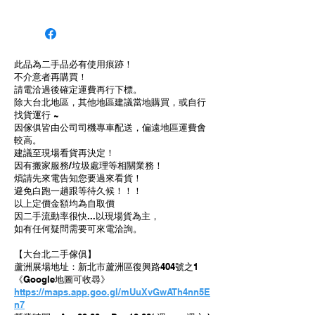
蘆洲復興路404-1號
此品為二手品必有使用痕跡！
不介意者再購買！
請電洽過後確定運費再行下標。
除大台北地區，其他地區建議當地購買，或自行
找貨運行 ~
因傢俱皆由公司司機專車配送，偏遠地區運費會
較高。
建議至現場看貨再決定！
因有搬家服務/垃圾處理等相關業務！
煩請先來電告知您要過來看貨！
避免白跑一趟跟等待久候！！！
以上定價金額均為自取價
因二手流動率很快...以現場貨為主，
如有任何疑問需要可來電洽詢。
【大台北二手傢俱】
蘆洲展場地址：新北市蘆洲區復興路404號之1
《Google地圖可收尋》
https://maps.app.goo.gl/mUuXvGwATh4nn5E
n7