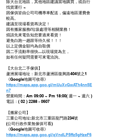
除大台北地區，其他地區建議當地購買，或自行
找貨運行 ~
因傢俱皆由公司司機專車配送，偏遠地區運費會
較高。
建議至現場看貨再決定！
因有搬家服務/垃圾處理等相關業務！
煩請先來電告知您要過來看貨！
避免白跑一趟跟等待久候！！！
以上定價金額均為自取價
因二手流動率很快...以現場貨為主，
如有任何疑問需要可來電洽詢。
【大台北二手傢俱】
蘆洲展場地址：新北市蘆洲區復興路404號之1
《Google地圖可收尋》
https://maps.app.goo.gl/mUuXvGwATh4nn5E
n7
營業時間：Am 09:00 ~ Pm 18:00( 週一 ~ 週六 )
電話：( 02 ) 2288 - 0607
【搬家公司】
三重公司地址:新北市三重區龍門路234號
(公司行政作業無傢俱可看)
《Google地圖可收尋》
https://maps.app.goo.gl/qVndLP5ffz5gHzeF6