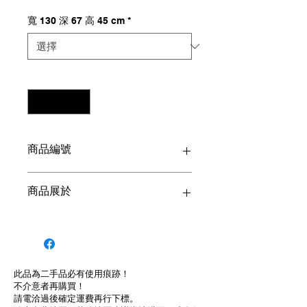
格
寬 130 深 67 高 45 cm
*
數量
*
商品編號
A115061804
商品展於
蘆洲復興路404-1號
此品為二手品必有使用痕跡！
不介意者再購買！
請電洽過後確定運費再行下標。