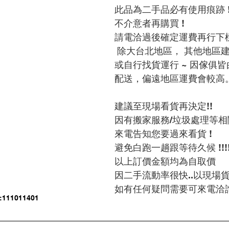
此品為二手品必有使用痕跡 
不介意者再購買 !
請電洽過後確定運費再行下
 除大台北地區， 其他地區建議當地購買，
或自行找貨運行 ~ 因傢俱
配送，偏遠地區運費會較高
建議至現場看貨再決定!!
因有搬家服務/垃圾處理等相
來電告知您要過來看貨 !
避免白跑一趟跟等待久候 !!!
以上訂價金額均為自取價
因二手流動率很快..以現場
如有任何疑問需要可來電洽
11011401