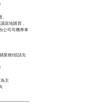
!
標。
皆由公司司機專車
。
關業務!煩請先
!
貨為主
詢