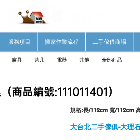
服務項目
搬家作業流程
二手傢俱商場
寢具
茶几
電器
其他
全部商品
商品編號:111011401）
規格:長/112cm 寬/112cm 高
大台北二手傢俱-大理石圓