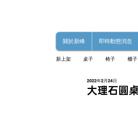
關於新峰
即時動態消息
新上架
桌子
椅子
櫃子
2022年2月24日
大理石圓桌（