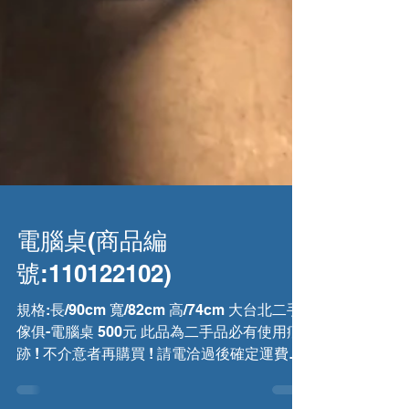
電腦桌(商品編
號:110122102)