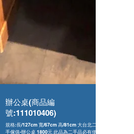
辦公桌(商品編
號:111010406)