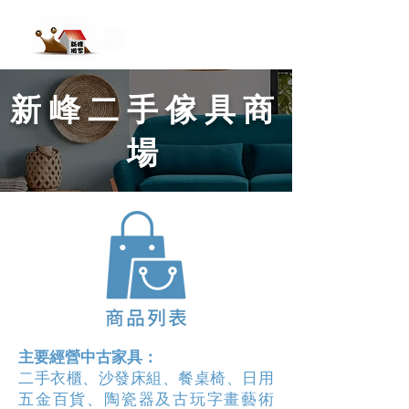
新峰二手傢具商
場
主要經營中古家具：
二手衣櫃、沙發床組、餐桌椅、日用
五金百貨、陶瓷器及古玩字畫藝術